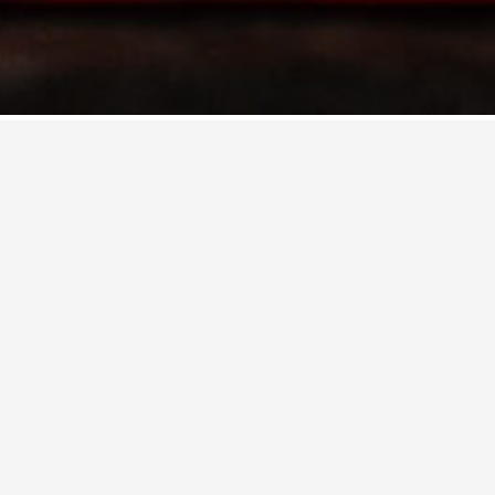
Synopsis
Trois artistes s’interrogent sur l’usage du numé
L’équipe artistique s’est appuyée sur de nombre
particulier sur la pensée de Miguel Benasayag, 
philosophe. Dans son essai, La tyrannie des alg
colonisation de l’humain par la machine.
Cela donne naissance à des portraits d’homo num