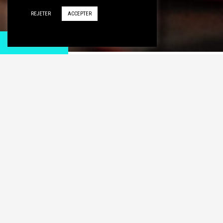
REJETER
ACCEPTER
ADHESION