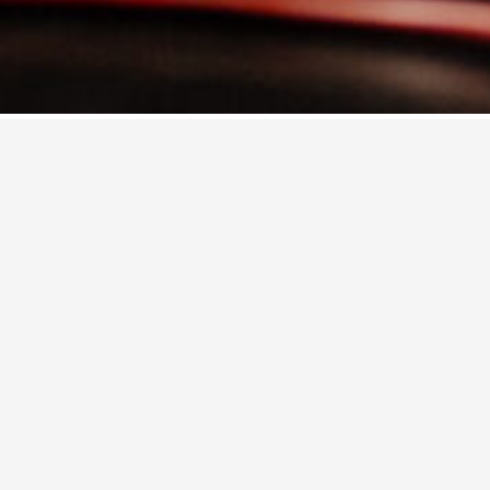
rique au quotidien.
ux ouvrages et articles, et en
essayiste, psychanalyste et
orithmes, il se questionne sur la
ericus : une jeune fille harcelée